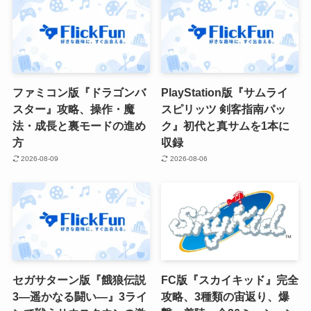
ファミコン版『ドラゴンバ
PlayStation版『サムライ
スター』攻略、操作・魔
スピリッツ 剣客指南パッ
法・成長と裏モードの進め
ク』初代と真サムを1本に
方
収録
2026-08-09
2026-08-06
セガサターン版『餓狼伝説
FC版『スカイキッド』完全
3―遥かなる闘い―』3ライ
攻略、3種類の宙返り、爆