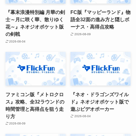
『幕末浪漫特別編 月華の剣
FC版『マッピーランド』物
士～月に咲く華、散りゆく
語全32面の進み方と隠しボ
花～』ネオジオポケット版
ーナス・高得点攻略
の剣戟
2026-08-09
2026-08-04
ファミコン版『メトロクロ
『ネオ・ドラゴンズワイル
ス』攻略、全32ラウンドの
ド』ネオジオポケット版で
時間管理と高得点を狙う走
遊ぶビデオポーカー
り方
2026-08-04
2026-08-09