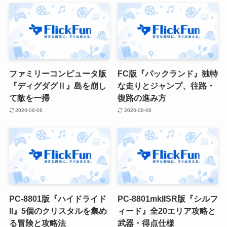
ファミリーコンピュータ版
FC版『パックランド』独特
『ディグダグⅡ』島を崩し
な走りとジャンプ、往路・
て敵を一掃
復路の進み方
2026-08-08
2026-08-08
PC-8801版『ハイドライド
PC-8801mkIISR版『シルフ
II』5個のクリスタルを集め
ィード』全20エリア攻略と
る冒険と攻略法
武器・得点仕様