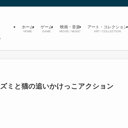
ホーム
ゲーム
映画・音楽
アート・コレクション
HOME
GAME
MOVIE / MUSIC
ART / COLLECTION
ネズミと猫の追いかけっこアクション