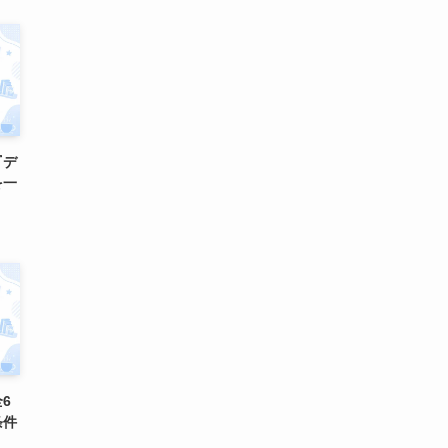
『デ
を一
6
条件