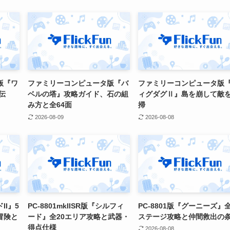
版『ワ
ファミリーコンピュータ版『バ
ファミリーコンピュータ版
伝
ベルの塔』攻略ガイド、石の組
ィグダグⅡ』島を崩して敵
み方と全64面
掃
2026-08-09
2026-08-08
II』5
PC-8801mkIISR版『シルフィ
PC-8801版『グーニーズ』全
冒険と
ード』全20エリア攻略と武器・
ステージ攻略と仲間救出の
得点仕様
2026-08-08