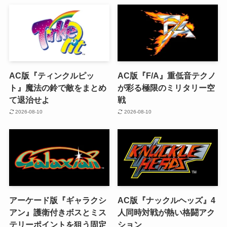
AC版『ティンクルピッ
AC版『F/A』重低音テクノ
ト』魔法の鈴で敵をまとめ
が彩る極限のミリタリー空
て退治せよ
戦
2026-08-10
2026-08-10
アーケード版『ギャラクシ
AC版『ナックルヘッズ』4
アン』護衛付きボスとミス
人同時対戦が熱い格闘アク
テリーポイントを狙う固定
ション