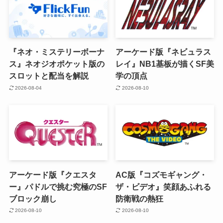
『ネオ・ミステリーボーナ
アーケード版『ネビュラス
ス』ネオジオポケット版の
レイ』NB1基板が描くSF美
スロットと配当を解説
学の頂点
2026-08-04
2026-08-10
アーケード版『クエスタ
AC版『コズモギャング・
ー』パドルで挑む究極のSF
ザ・ビデオ』笑顔あふれる
ブロック崩し
防衛戦の熱狂
2026-08-10
2026-08-10