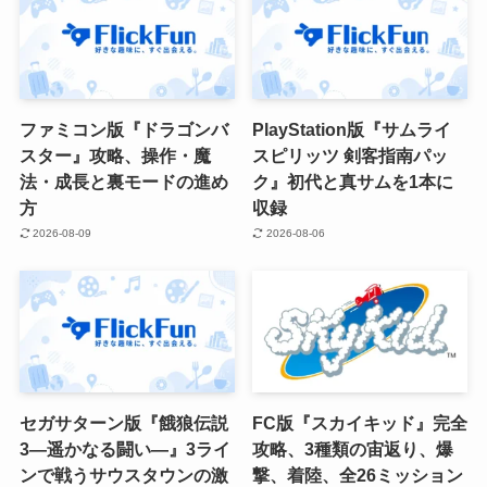
ファミコン版『ドラゴンバ
PlayStation版『サムライ
スター』攻略、操作・魔
スピリッツ 剣客指南パッ
法・成長と裏モードの進め
ク』初代と真サムを1本に
方
収録
2026-08-09
2026-08-06
セガサターン版『餓狼伝説
FC版『スカイキッド』完全
3―遥かなる闘い―』3ライ
攻略、3種類の宙返り、爆
ンで戦うサウスタウンの激
撃、着陸、全26ミッション