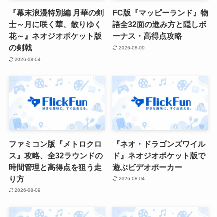
『幕末浪漫特別編 月華の剣
FC版『マッピーランド』物
士～月に咲く華、散りゆく
語全32面の進み方と隠しボ
花～』ネオジオポケット版
ーナス・高得点攻略
の剣戟
2026-08-09
2026-08-04
ファミコン版『メトロクロ
『ネオ・ドラゴンズワイル
ス』攻略、全32ラウンドの
ド』ネオジオポケット版で
時間管理と高得点を狙う走
遊ぶビデオポーカー
り方
2026-08-04
2026-08-09