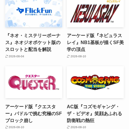
『ネオ・ミステリーボーナ
アーケード版『ネビュラス
ス』ネオジオポケット版の
レイ』NB1基板が描くSF美
スロットと配当を解説
学の頂点
2026-08-04
2026-08-10
アーケード版『クエスタ
AC版『コズモギャング・
ー』パドルで挑む究極のSF
ザ・ビデオ』笑顔あふれる
ブロック崩し
防衛戦の熱狂
2026-08-10
2026-08-10