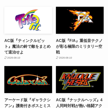
AC版『ティンクルピッ
AC版『F/A』重低音テクノ
ト』魔法の鈴で敵をまとめ
が彩る極限のミリタリー空
て退治せよ
戦
2026-08-10
2026-08-10
アーケード版『ギャラクシ
AC版『ナックルヘッズ』4
アン』護衛付きボスとミス
人同時対戦が熱い格闘アク