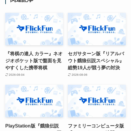
『将棋の達人 カラー』ネオ
セガサターン版『リアルバ
ジオポケット版で盤面を見
ウト餓狼伝説スペシャル』
やすくした携帯将棋
総勢19人が競う夢の対決
2026-08-04
2026-08-06
PlayStation版『餓狼伝説
ファミリーコンピュータ版