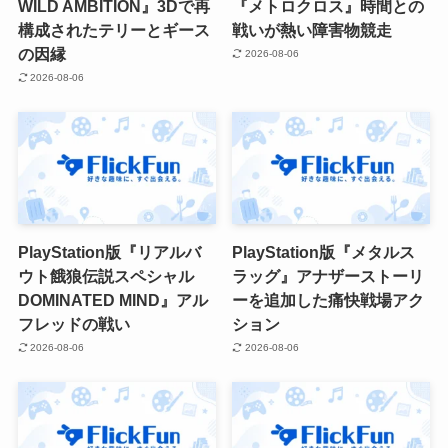
WILD AMBITION』3Dで再
『メトロクロス』時間との
構成されたテリーとギース
戦いが熱い障害物競走
の因縁
2026-08-06
2026-08-06
PlayStation版『リアルバ
PlayStation版『メタルス
ウト餓狼伝説スペシャル
ラッグ』アナザーストーリ
DOMINATED MIND』アル
ーを追加した痛快戦場アク
フレッドの戦い
ション
2026-08-06
2026-08-06