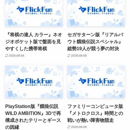
『将棋の達人 カラー』ネオ
セガサターン版『リアルバ
ジオポケット版で盤面を見
ウト餓狼伝説スペシャル』
やすくした携帯将棋
総勢19人が競う夢の対決
2026-08-04
2026-08-06
PlayStation版『餓狼伝説
ファミリーコンピュータ版
WILD AMBITION』3Dで再
『メトロクロス』時間との
構成されたテリーとギース
戦いが熱い障害物競走
の因縁
2026-08-06