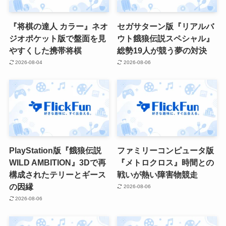
『将棋の達人 カラー』ネオ
セガサターン版『リアルバ
ジオポケット版で盤面を見
ウト餓狼伝説スペシャル』
やすくした携帯将棋
総勢19人が競う夢の対決
2026-08-04
2026-08-06
PlayStation版『餓狼伝説
ファミリーコンピュータ版
WILD AMBITION』3Dで再
『メトロクロス』時間との
構成されたテリーとギース
戦いが熱い障害物競走
の因縁
2026-08-06
2026-08-06