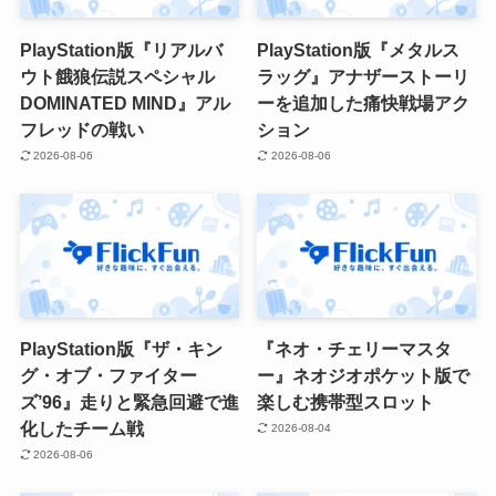
PlayStation版『リアルバ
PlayStation版『メタルス
ウト餓狼伝説スペシャル
ラッグ』アナザーストーリ
DOMINATED MIND』アル
ーを追加した痛快戦場アク
フレッドの戦い
ション
2026-08-06
2026-08-06
PlayStation版『ザ・キン
『ネオ・チェリーマスタ
グ・オブ・ファイター
ー』ネオジオポケット版で
ズ’96』走りと緊急回避で進
楽しむ携帯型スロット
化したチーム戦
2026-08-04
2026-08-06