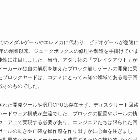
までのメダルゲームやエレメカに代わり、ビデオゲームが急速に
9年の創業以来、ジュークボックスの修理や製造を手掛けていま
能性に注目しました。当時、アタリ社の「ブレイクアウト」が
メーカーが独自の解釈を加えたブロック崩しゲームの開発に乗
たブロックヤードは、コナミにとって未知の領域である電子回
戦そのものでした。
された開発ツールや汎用CPUは存在せず、ディスクリート回路
たハードウェア構成が主流でした。ブロックの配置やボールの軌
ウェア上で実現する必要があり、エンジニアたちは限られた回
ボールの動きや正確な操作感を作り出すかに心血を注ぎまし
が世界的なゲームメーカーへと成長するための技術的バックボ