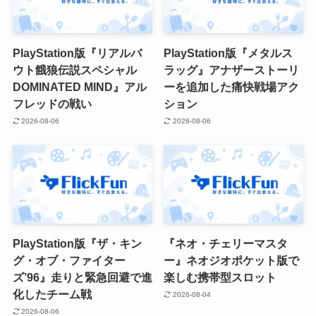
PlayStation版『リアルバ
PlayStation版『メタルス
ウト餓狼伝説スペシャル
ラッグ』アナザーストーリ
DOMINATED MIND』アル
ーを追加した痛快戦場アク
フレッドの戦い
ション
2026-08-06
2026-08-06
PlayStation版『ザ・キン
『ネオ・チェリーマスタ
グ・オブ・ファイター
ー』ネオジオポケット版で
ズ’96』走りと緊急回避で進
楽しむ携帯型スロット
化したチーム戦
2026-08-04
2026-08-06