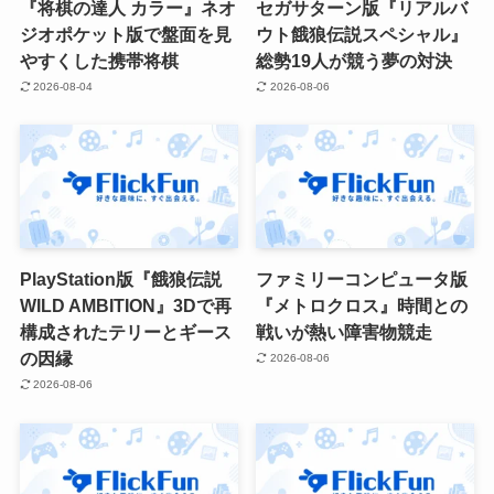
『将棋の達人 カラー』ネオ
セガサターン版『リアルバ
ジオポケット版で盤面を見
ウト餓狼伝説スペシャル』
やすくした携帯将棋
総勢19人が競う夢の対決
2026-08-04
2026-08-06
PlayStation版『餓狼伝説
ファミリーコンピュータ版
WILD AMBITION』3Dで再
『メトロクロス』時間との
構成されたテリーとギース
戦いが熱い障害物競走
の因縁
2026-08-06
2026-08-06