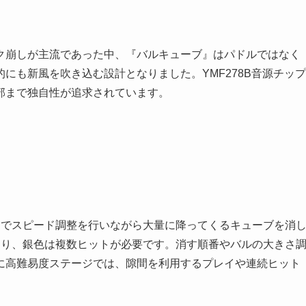
ク崩しが主流であった中、『バルキューブ』はパドルではなく
にも新風を吹き込む設計となりました。YMF278B音源チップ
部まで独自性が追求されています。
ンでスピード調整を行いながら大量に降ってくるキューブを消
あり、銀色は複数ヒットが必要です。消す順番やバルの大きさ
に高難易度ステージでは、隙間を利用するプレイや連続ヒット