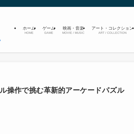
ホーム
ゲーム
映画・音楽
アート・コレクション
HOME
GAME
MOVIE / MUSIC
ART / COLLECTION
ール操作で挑む革新的アーケードパズル