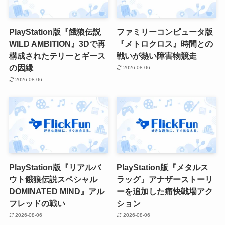
PlayStation版『餓狼伝説
ファミリーコンピュータ版
WILD AMBITION』3Dで再
『メトロクロス』時間との
構成されたテリーとギース
戦いが熱い障害物競走
の因縁
2026-08-06
2026-08-06
PlayStation版『リアルバ
PlayStation版『メタルス
ウト餓狼伝説スペシャル
ラッグ』アナザーストーリ
DOMINATED MIND』アル
ーを追加した痛快戦場アク
フレッドの戦い
ション
2026-08-06
2026-08-06