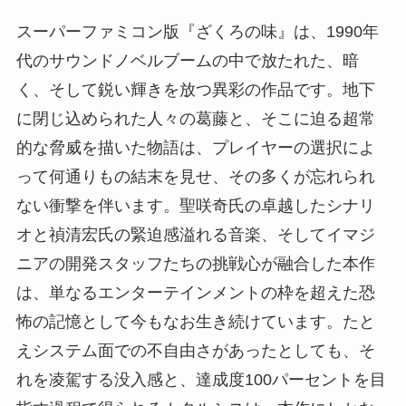
スーパーファミコン版『ざくろの味』は、1990年
代のサウンドノベルブームの中で放たれた、暗
く、そして鋭い輝きを放つ異彩の作品です。地下
に閉じ込められた人々の葛藤と、そこに迫る超常
的な脅威を描いた物語は、プレイヤーの選択によ
って何通りもの結末を見せ、その多くが忘れられ
ない衝撃を伴います。聖咲奇氏の卓越したシナリ
オと禎清宏氏の緊迫感溢れる音楽、そしてイマジ
ニアの開発スタッフたちの挑戦心が融合した本作
は、単なるエンターテインメントの枠を超えた恐
怖の記憶として今もなお生き続けています。たと
えシステム面での不自由さがあったとしても、そ
れを凌駕する没入感と、達成度100パーセントを目