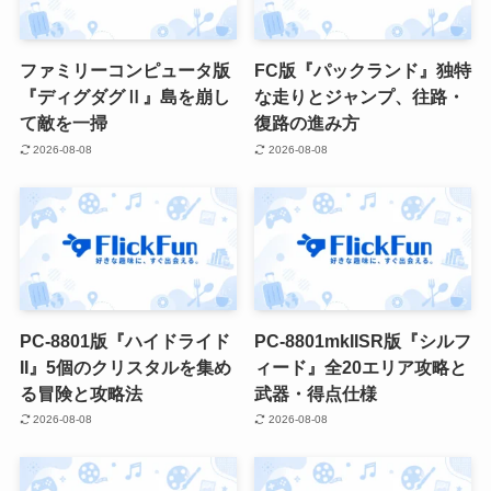
ファミリーコンピュータ版
FC版『パックランド』独特
『ディグダグⅡ』島を崩し
な走りとジャンプ、往路・
て敵を一掃
復路の進み方
2026-08-08
2026-08-08
PC-8801版『ハイドライド
PC-8801mkIISR版『シルフ
II』5個のクリスタルを集め
ィード』全20エリア攻略と
る冒険と攻略法
武器・得点仕様
2026-08-08
2026-08-08