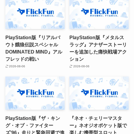
PlayStation版『リアルバ
PlayStation版『メタルス
ウト餓狼伝説スペシャル
ラッグ』アナザーストーリ
DOMINATED MIND』アル
ーを追加した痛快戦場アク
フレッドの戦い
ション
2026-08-06
2026-08-06
PlayStation版『ザ・キン
『ネオ・チェリーマスタ
グ・オブ・ファイター
ー』ネオジオポケット版で
ズ’96』走りと緊急回避で進
楽しむ携帯型スロット