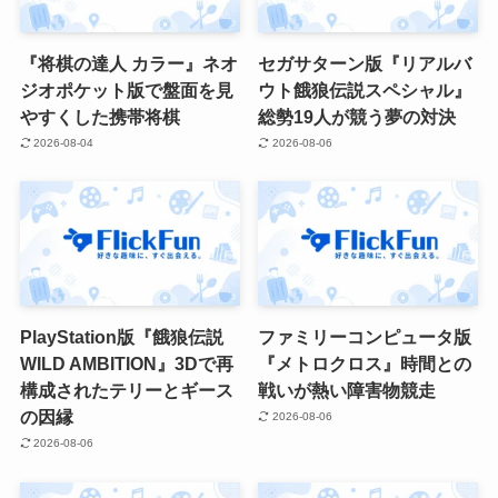
『将棋の達人 カラー』ネオ
セガサターン版『リアルバ
ジオポケット版で盤面を見
ウト餓狼伝説スペシャル』
やすくした携帯将棋
総勢19人が競う夢の対決
2026-08-04
2026-08-06
PlayStation版『餓狼伝説
ファミリーコンピュータ版
WILD AMBITION』3Dで再
『メトロクロス』時間との
構成されたテリーとギース
戦いが熱い障害物競走
の因縁
2026-08-06
2026-08-06