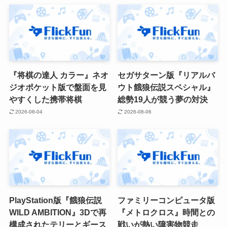
『将棋の達人 カラー』ネオ
セガサターン版『リアルバ
ジオポケット版で盤面を見
ウト餓狼伝説スペシャル』
やすくした携帯将棋
総勢19人が競う夢の対決
2026-08-04
2026-08-06
PlayStation版『餓狼伝説
ファミリーコンピュータ版
WILD AMBITION』3Dで再
『メトロクロス』時間との
構成されたテリーとギース
戦いが熱い障害物競走