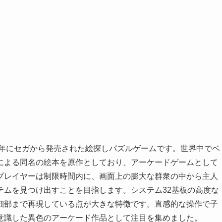
2年にセガから発売された絵探しパズルゲームです。世界中でベ
による同名の絵本を原作としており、アーケードゲームとして
プレイヤーは制限時間内に、画面上の膨大な群衆の中から主人
テムを見つけ出すことを目指します。システム32基板の高度な
細部まで再現している点が大きな特徴です。直感的な操作で子
意識した異色のアーケード作品として注目を集めました。