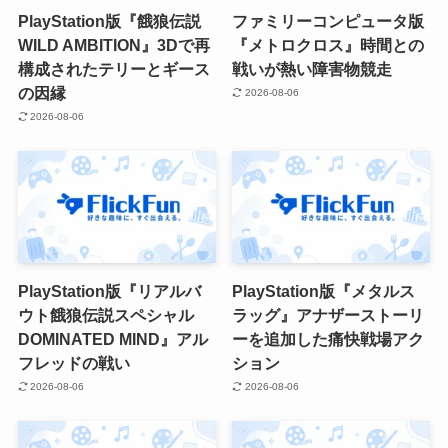
PlayStation版『餓狼伝説
ファミリーコンピュータ版
WILD AMBITION』3Dで再
『メトロクロス』時間との
構成されたテリーとギース
戦いが熱い障害物競走
の因縁
2026-08-06
2026-08-06
PlayStation版『リアルバ
PlayStation版『メタルス
ウト餓狼伝説スペシャル
ラッグ』アナザーストーリ
DOMINATED MIND』アル
ーを追加した痛快戦場アク
フレッドの戦い
ション
2026-08-06
2026-08-06