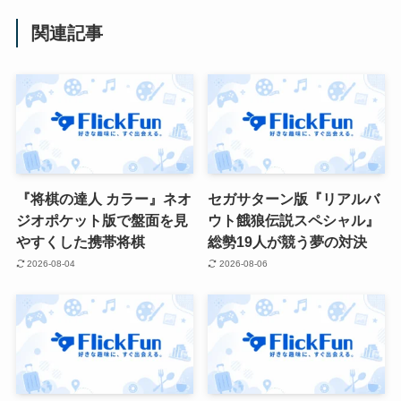
関連記事
『将棋の達人 カラー』ネオ
セガサターン版『リアルバ
ジオポケット版で盤面を見
ウト餓狼伝説スペシャル』
やすくした携帯将棋
総勢19人が競う夢の対決
2026-08-04
2026-08-06