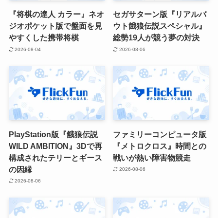
『将棋の達人 カラー』ネオ
セガサターン版『リアルバ
ジオポケット版で盤面を見
ウト餓狼伝説スペシャル』
やすくした携帯将棋
総勢19人が競う夢の対決
2026-08-04
2026-08-06
PlayStation版『餓狼伝説
ファミリーコンピュータ版
WILD AMBITION』3Dで再
『メトロクロス』時間との
構成されたテリーとギース
戦いが熱い障害物競走
の因縁
2026-08-06
2026-08-06