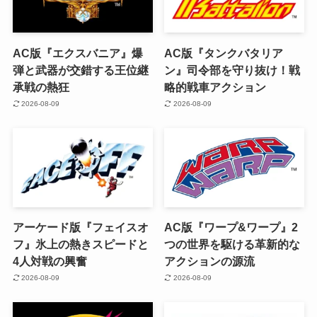
AC版『エクスバニア』爆
AC版『タンクバタリア
弾と武器が交錯する王位継
ン』司令部を守り抜け！戦
承戦の熱狂
略的戦車アクション
2026-08-09
2026-08-09
アーケード版『フェイスオ
AC版『ワープ&ワープ』2
フ』氷上の熱きスピードと
つの世界を駆ける革新的な
4人対戦の興奮
アクションの源流
2026-08-09
2026-08-09