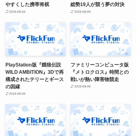
やすくした携帯将棋
総勢19人が競う夢の対決
2026-08-04
2026-08-06
PlayStation版『餓狼伝説
ファミリーコンピュータ版
WILD AMBITION』3Dで再
『メトロクロス』時間との
構成されたテリーとギース
戦いが熱い障害物競走
の因縁
2026-08-06
2026-08-06