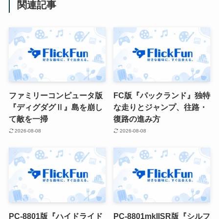
関連記事
ファミリーコンピュータ版
FC版『パックランド』独特
『ディグダグⅡ』島を崩し
な走りとジャンプ、往路・
て敵を一掃
復路の進み方
2026-08-08
2026-08-08
PC-8801版『ハイドライド
PC-8801mkIISR版『シルフ