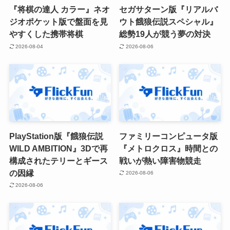
『将棋の達人 カラー』ネオ
セガサターン版『リアルバ
ジオポケット版で盤面を見
ウト餓狼伝説スペシャル』
やすくした携帯将棋
総勢19人が競う夢の対決
2026-08-04
2026-08-06
PlayStation版『餓狼伝説
ファミリーコンピュータ版
WILD AMBITION』3Dで再
『メトロクロス』時間との
構成されたテリーとギース
戦いが熱い障害物競走
の因縁
2026-08-06
2026-08-06