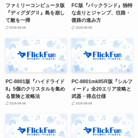
ファミリーコンピュータ版
FC版『パックランド』独特
『ディグダグⅡ』島を崩し
な走りとジャンプ、往路・
て敵を一掃
復路の進み方
2026-08-08
2026-08-08
PC-8801版『ハイドライド
PC-8801mkIISR版『シルフ
II』5個のクリスタルを集め
ィード』全20エリア攻略と
る冒険と攻略法
武器・得点仕様
2026-08-08
2026-08-08