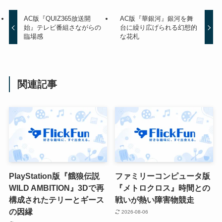
AC版『QUIZ365放送開
AC版『華銀河』銀河を舞
始』テレビ番組さながらの
台に繰り広げられる幻想的
臨場感
な花札
関連記事
PlayStation版『餓狼伝説
ファミリーコンピュータ版
WILD AMBITION』3Dで再
『メトロクロス』時間との
構成されたテリーとギース
戦いが熱い障害物競走
の因縁
2026-08-06