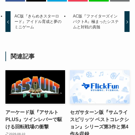
AC版『きらめきスターロ
AC版『ファイターズイン
ード』アイドル育成と夢の
パクトA』極まったシステ
ミニゲーム
ムと対戦の真髄
関連記事
アーケード版『アサルト
セガサターン版『サムライ
PLUS』ツインレバーで駆
スピリッツ ベストコレクシ
ける回転戦場の衝撃
ョン』シリーズ第3作と第4
作を収録
2026-08-10