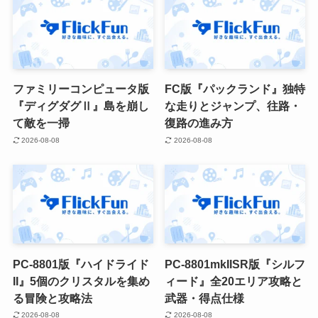
ファミリーコンピュータ版
FC版『パックランド』独特
『ディグダグⅡ』島を崩し
な走りとジャンプ、往路・
て敵を一掃
復路の進み方
2026-08-08
2026-08-08
PC-8801版『ハイドライド
PC-8801mkIISR版『シルフ
II』5個のクリスタルを集め
ィード』全20エリア攻略と
る冒険と攻略法
武器・得点仕様
2026-08-08
2026-08-08