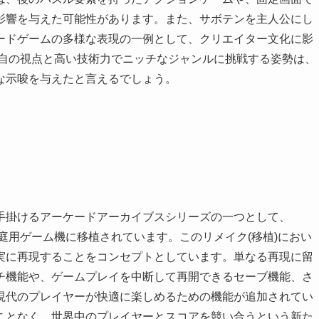
影響を与えた可能性があります。また、サボテンを主人公にし
ードゲームの多様な表現の一例として、クリエイター文化に影
独自の視点と高い技術力でニッチなジャンルに挑戦する姿勢は、
な示唆を与えたと言えるでしょう。
手掛けるアーケードアーカイブスシリーズの一つとして、
といった現代の家庭用ゲーム機に移植されています。このリメイク(移植)におい
実に再現することをコンセプトとしています。単なる再現に留
チ機能や、ゲームプレイを中断して再開できるセーブ機能、さ
現代のプレイヤーが快適に楽しめるための機能が追加されてい
ことなく、世界中のプレイヤーとスコアを競い合うという新た