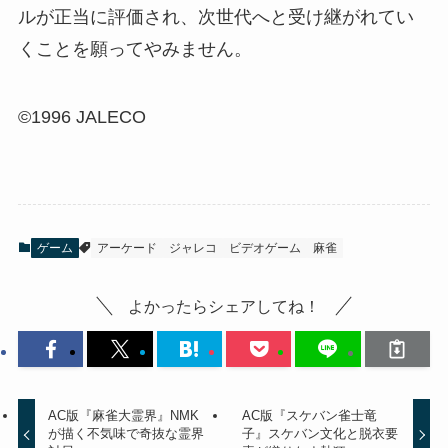
ルが正当に評価され、次世代へと受け継がれてい
くことを願ってやみません。
©1996 JALECO
ゲーム
アーケード
ジャレコ
ビデオゲーム
麻雀
よかったらシェアしてね！
AC版『麻雀大霊界』NMK
AC版『スケバン雀士竜
が描く不気味で奇抜な霊界
子』スケバン文化と脱衣要