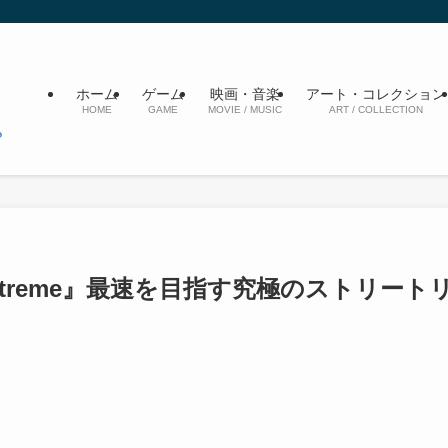
ホーム
ゲーム
映画・音楽
アート・コレクション
HOME
GAME
MOVIE / MUSIC
ART / COLLECTION
 Extreme』最速を目指す究極のストリート