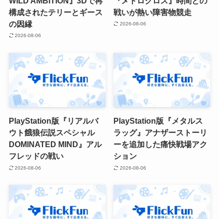
WILD AMBITION』3Dで再
『メトロクロス』時間との
構成されたテリーとギース
戦いが熱い障害物競走
の因縁
2026-08-06
2026-08-06
PlayStation版『リアルバ
PlayStation版『メタルス
ウト餓狼伝説スペシャル
ラッグ』アナザーストーリ
DOMINATED MIND』アル
ーを追加した痛快戦場アク
フレッドの戦い
ション
2026-08-06
2026-08-06