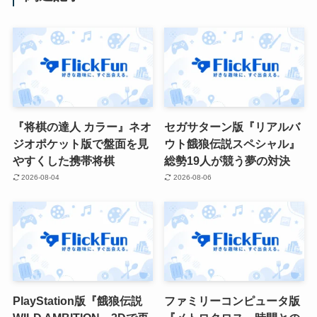
『将棋の達人 カラー』ネオ
セガサターン版『リアルバ
ジオポケット版で盤面を見
ウト餓狼伝説スペシャル』
やすくした携帯将棋
総勢19人が競う夢の対決
2026-08-04
2026-08-06
PlayStation版『餓狼伝説
ファミリーコンピュータ版