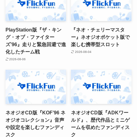
PlayStation版『ザ・キン
『ネオ・チェリーマスタ
グ・オブ・ファイター
ー』ネオジオポケット版で
ズ’96』走りと緊急回避で進
楽しむ携帯型スロット
化したチーム戦
2026-08-04
2026-08-06
ネオジオCD版『KOF’96 ネ
ネオジオCD版『ADKワー
オジオコレクション』音声
ルド』、歴代作品とミニゲ
や設定を楽しむファンディ
ームを収めたファンディス
スク
ク