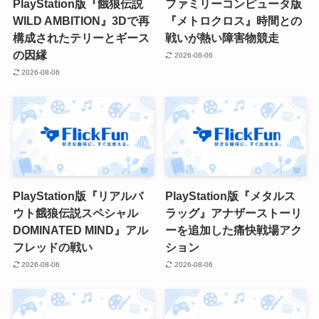
PlayStation版『餓狼伝説
ファミリーコンピュータ版
WILD AMBITION』3Dで再
『メトロクロス』時間との
構成されたテリーとギース
戦いが熱い障害物競走
の因縁
2026-08-06
2026-08-06
PlayStation版『リアルバ
PlayStation版『メタルス
ウト餓狼伝説スペシャル
ラッグ』アナザーストーリ
DOMINATED MIND』アル
ーを追加した痛快戦場アク
フレッドの戦い
ション
2026-08-06
2026-08-06