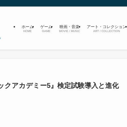
ホーム
ゲーム
映画・音楽
アート・コレクション
HOME
GAME
MOVIE / MUSIC
ART / COLLECTION
ックアカデミー5』検定試験導入と進化