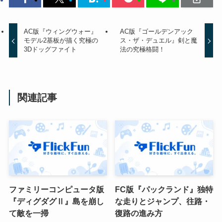
AC版『ウィングウォー』
AC版『ゴールデンアック
モデル2基板が描く究極の
ス・ザ・デュエル』剣と魔
3Dドッグファイト
法の究極格闘！
関連記事
ファミリーコンピュータ版
FC版『パックランド』独特
『ディグダグⅡ』島を崩し
な走りとジャンプ、往路・
て敵を一掃
復路の進み方