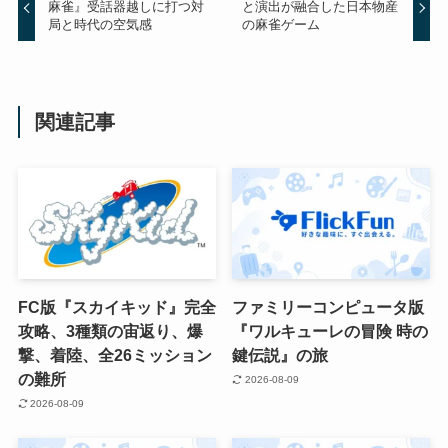
麻雀』受話器越しに打つ対
と演出が融合した日本物産
局と時代の空気感
の麻雀ゲーム
関連記事
FC版『スカイキッド』完全
ファミリーコンピュータ版
攻略、3種類の宙返り、爆
『ワルキューレの冒険 時の
撃、着陸、全26ミッション
鍵伝説』の旅
の難所
2026-08-09
2026-08-09