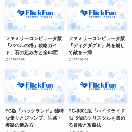
ファミリーコンピュータ版
ファミリーコンピュータ版
『バベルの塔』攻略ガイ
『ディグダグⅡ』島を崩し
ド、石の組み方と全64面
て敵を一掃
2026-08-09
2026-08-08
FC版『パックランド』独特
PC-8801版『ハイドライド
な走りとジャンプ、往路・
II』5個のクリスタルを集め
復路の進み方
る冒険と攻略法
2026-08-08
2026-08-08