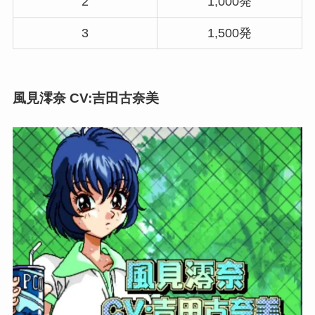
2
1,000発
3
1,500発
風見澪奈 CV:吉田古奈美