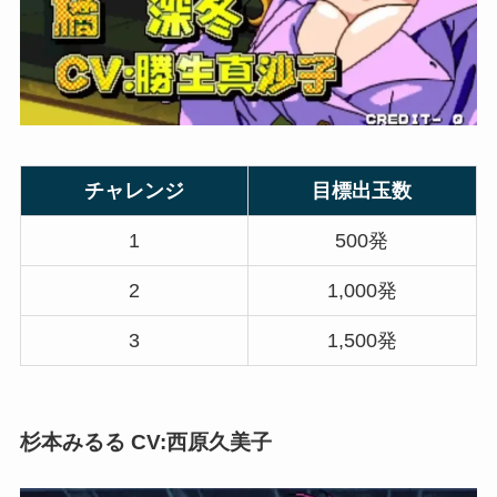
チャレンジ
目標出玉数
1
500発
2
1,000発
3
1,500発
杉本みるる CV:西原久美子