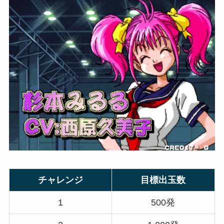
チャレンジ
目標出玉数
1
500発