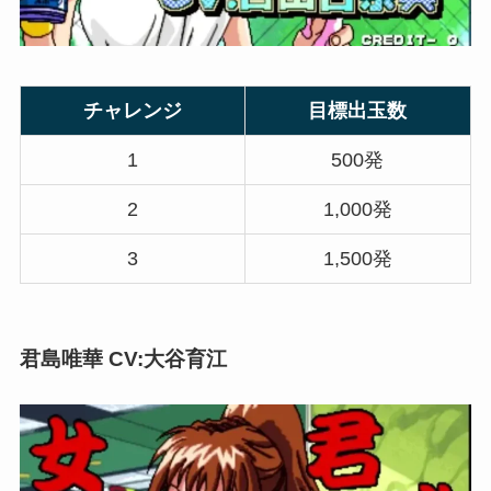
チャレンジ
目標出玉数
1
500発
2
1,000発
3
1,500発
君島唯華 CV:大谷育江