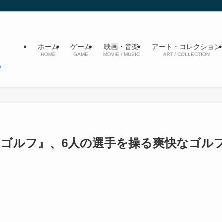
ホーム
ゲーム
映画・音楽
アート・コレクション
HOME
GAME
MOVIE / MUSIC
ART / COLLECTION
トゴルフ』、6人の選手を操る爽快なゴル