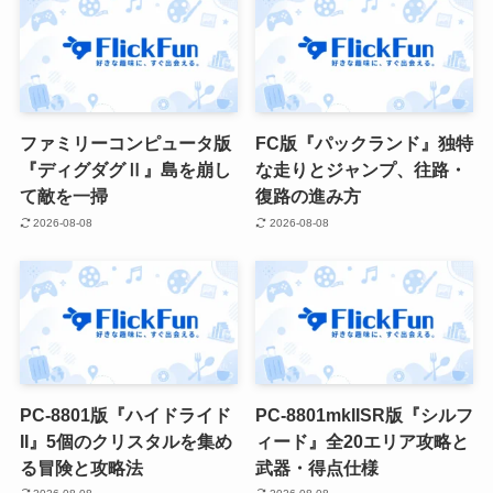
ファミリーコンピュータ版
FC版『パックランド』独特
『ディグダグⅡ』島を崩し
な走りとジャンプ、往路・
て敵を一掃
復路の進み方
2026-08-08
2026-08-08
PC-8801版『ハイドライド
PC-8801mkIISR版『シルフ
II』5個のクリスタルを集め
ィード』全20エリア攻略と
る冒険と攻略法
武器・得点仕様