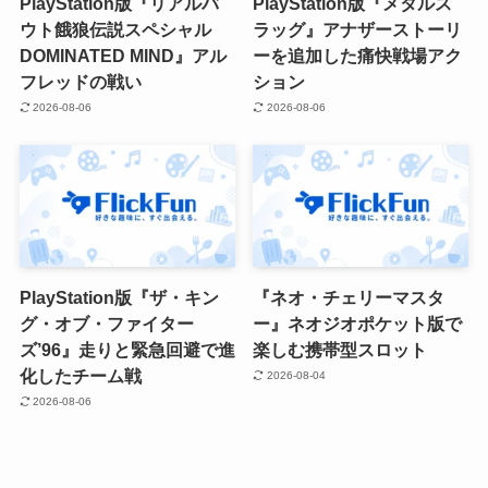
PlayStation版『リアルバ
PlayStation版『メタルス
ウト餓狼伝説スペシャル
ラッグ』アナザーストーリ
DOMINATED MIND』アル
ーを追加した痛快戦場アク
フレッドの戦い
ション
2026-08-06
2026-08-06
PlayStation版『ザ・キン
『ネオ・チェリーマスタ
グ・オブ・ファイター
ー』ネオジオポケット版で
ズ’96』走りと緊急回避で進
楽しむ携帯型スロット
化したチーム戦
2026-08-04
2026-08-06