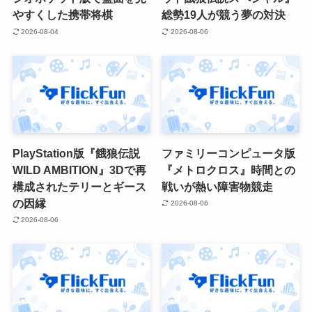
やすくした携帯将棋
総勢19人が競う夢の対決
2026-08-04
2026-08-06
PlayStation版『餓狼伝説
ファミリーコンピュータ版
WILD AMBITION』3Dで再
『メトロクロス』時間との
構成されたテリーとギース
戦いが熱い障害物競走
の因縁
2026-08-06
2026-08-06