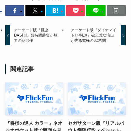
アーケード版『昆虫
アーケード版『ダイナマイ
DASH!!』短時間勝負が魅
ト刑事EX』破天荒な演出
力の意欲作
が光る究極の3D格闘
関連記事
『将棋の達人 カラー』ネオ
セガサターン版『リアルバ
ジオポケット版で盤面を見
ウト餓狼伝説スペシャル』