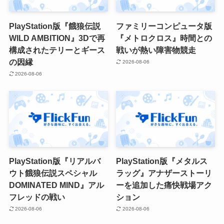
PlayStation版『餓狼伝説
ファミリーコンピュータ版
WILD AMBITION』3Dで再
『メトロクロス』時間との
構成されたテリーとギース
戦いが熱い障害物競走
の因縁
2026-08-06
2026-08-06
PlayStation版『リアルバ
PlayStation版『メタルス
ウト餓狼伝説スペシャル
ラッグ』アナザーストーリ
DOMINATED MIND』アル
ーを追加した痛快戦場アク
フレッドの戦い
ション
2026-08-06
2026-08-06