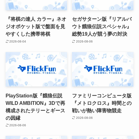
『将棋の達人 カラー』ネオ
セガサターン版『リアルバ
ジオポケット版で盤面を見
ウト餓狼伝説スペシャル』
やすくした携帯将棋
総勢19人が競う夢の対決
2026-08-04
2026-08-06
PlayStation版『餓狼伝説
ファミリーコンピュータ版
WILD AMBITION』3Dで再
『メトロクロス』時間との
構成されたテリーとギース
戦いが熱い障害物競走
の因縁
2026-08-06
2026-08-06