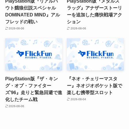
PlayStation版『リアルバ
PlayStation版『メタルス
ウト餓狼伝説スペシャル
ラッグ』アナザーストーリ
DOMINATED MIND』アル
ーを追加した痛快戦場アク
フレッドの戦い
ション
2026-08-06
2026-08-06
PlayStation版『ザ・キン
『ネオ・チェリーマスタ
グ・オブ・ファイター
ー』ネオジオポケット版で
ズ’96』走りと緊急回避で進
楽しむ携帯型スロット
化したチーム戦
2026-08-04
2026-08-06