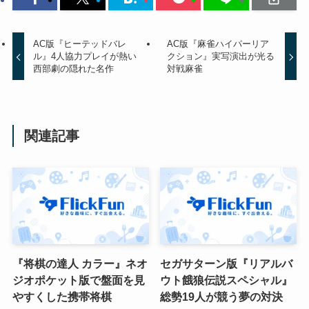
AC版『ヒーテッドバレ
AC版『麻雀ハイパーリア
ル』4人協力プレイが熱い
クション』実写演出が光る
西部劇の隠れた名作
対戦麻雀
関連記事
『将棋の達人 カラー』ネオ
セガサターン版『リアルバ
ジオポケット版で盤面を見
ウト餓狼伝説スペシャル』
やすくした携帯将棋
総勢19人が競う夢の対決