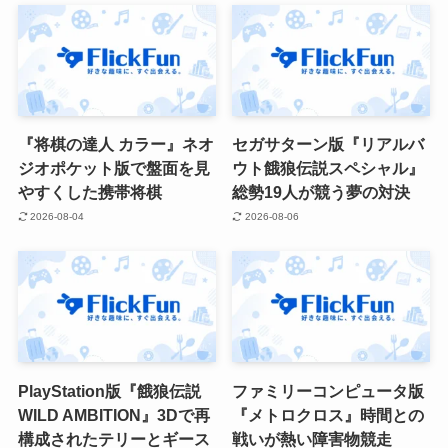
『将棋の達人 カラー』ネオ
セガサターン版『リアルバ
ジオポケット版で盤面を見
ウト餓狼伝説スペシャル』
やすくした携帯将棋
総勢19人が競う夢の対決
2026-08-04
2026-08-06
PlayStation版『餓狼伝説
ファミリーコンピュータ版
WILD AMBITION』3Dで再
『メトロクロス』時間との
構成されたテリーとギース
戦いが熱い障害物競走