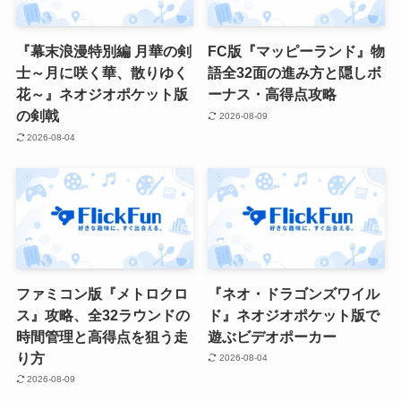
『幕末浪漫特別編 月華の剣
FC版『マッピーランド』物
士～月に咲く華、散りゆく
語全32面の進み方と隠しボ
花～』ネオジオポケット版
ーナス・高得点攻略
の剣戟
2026-08-09
2026-08-04
ファミコン版『メトロクロ
『ネオ・ドラゴンズワイル
ス』攻略、全32ラウンドの
ド』ネオジオポケット版で
時間管理と高得点を狙う走
遊ぶビデオポーカー
り方
2026-08-04
2026-08-09