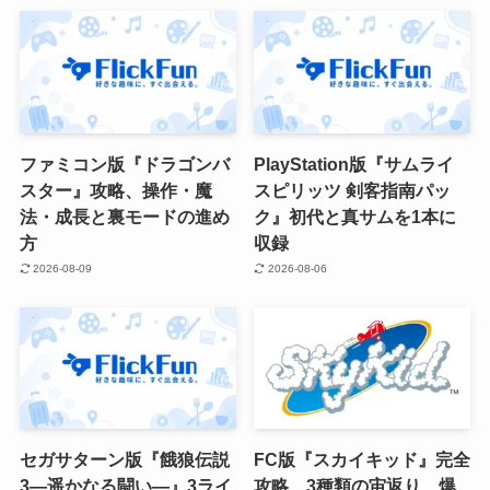
ファミコン版『ドラゴンバ
PlayStation版『サムライ
スター』攻略、操作・魔
スピリッツ 剣客指南パッ
法・成長と裏モードの進め
ク』初代と真サムを1本に
方
収録
2026-08-09
2026-08-06
セガサターン版『餓狼伝説
FC版『スカイキッド』完全
3―遥かなる闘い―』3ライ
攻略、3種類の宙返り、爆