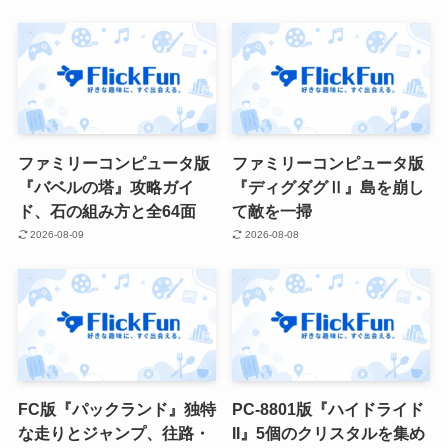
ファミリーコンピュータ版
ファミリーコンピュータ版
『バベルの塔』攻略ガイ
『ディグダグⅡ』島を崩し
ド、石の組み方と全64面
て敵を一掃
2026-08-09
2026-08-08
FC版『パックランド』独特
PC-8801版『ハイドライド
な走りとジャンプ、往路・
II』5個のクリスタルを集め