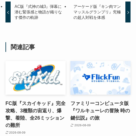
AC版『式神の城3』弾幕に
アーケード版『キン肉マン
潜む緊張感と物語が織りな
マッスルグランプリ』究極
す傑作の軌跡
の超人対戦を体感
関連記事
FC版『スカイキッド』完全
ファミリーコンピュータ版
攻略、3種類の宙返り、爆
『ワルキューレの冒険 時の
撃、着陸、全26ミッション
鍵伝説』の旅
の難所
2026-08-09
2026-08-09