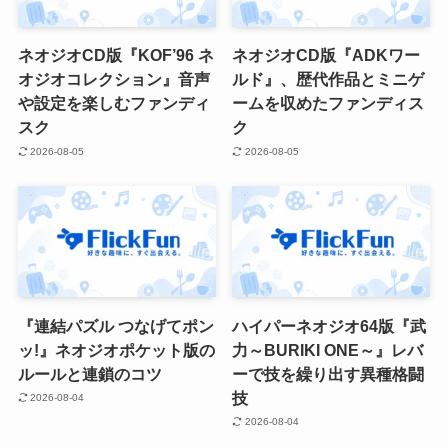
ネオジオCD版『KOF’96 ネ
ネオジオCD版『ADKワー
オジオコレクション』音声
ルド』、歴代作品とミニゲ
や設定を楽しむファンディ
ームを収めたファンディス
スク
ク
2026-08-05
2026-08-05
『連結パズル つなげてポン
ハイパーネオジオ64版『武
ッ!』ネオジオポケット版の
力～BURIKI ONE～』レバ
ルールと連鎖のコツ
ーで技を繰り出す異種格闘
技
2026-08-04
2026-08-04