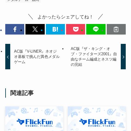
よかったらシェアしてね！
AC版『ザ・キング・オ
AC版『V-LINER』ネオジ
ブ・ファイターズ2001』自
オ基板で挑んだ異色メダル
由なチーム編成とネスツ編
ゲーム
の完結
関連記事