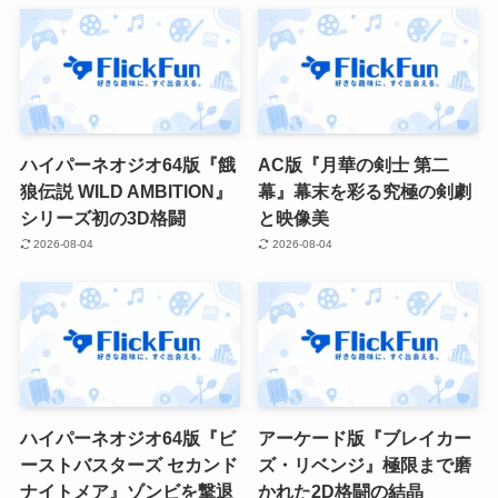
ハイパーネオジオ64版『餓
AC版『月華の剣士 第二
狼伝説 WILD AMBITION』
幕』幕末を彩る究極の剣劇
シリーズ初の3D格闘
と映像美
2026-08-04
2026-08-04
ハイパーネオジオ64版『ビ
アーケード版『ブレイカー
ーストバスターズ セカンド
ズ・リベンジ』極限まで磨
ナイトメア』ゾンビを撃退
かれた2D格闘の結晶