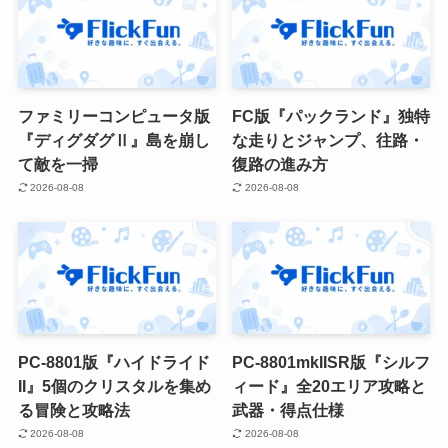
ファミリーコンピュータ版
FC版『パックランド』独特
『ディグダグⅡ』島を崩し
な走りとジャンプ、往路・
て敵を一掃
復路の進み方
2026-08-08
2026-08-08
PC-8801版『ハイドライド
PC-8801mkIISR版『シルフ
II』5個のクリスタルを集め
ィード』全20エリア攻略と
る冒険と攻略法
武器・得点仕様
2026-08-08
2026-08-08